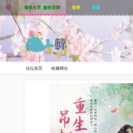
鲸鱼台言_鲸鱼言情
鱼饼
奶昔
论坛首页
收藏网址