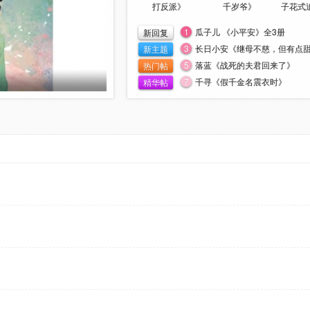
打反派》
千岁爷》
子花式
4
1
瓜子儿 《小平安》全3册
新回复
3
长日小安《继母不慈，但有点甜
新主题
5
落蓝《战死的夫君回来了》
热门帖
7
千寻《假千金名震衣时》
精华帖