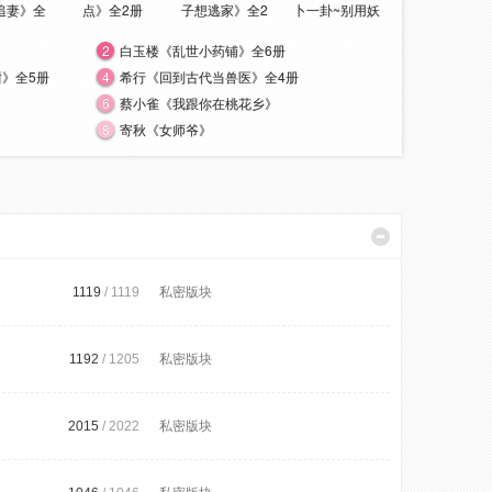
追妻》全
点》全2册
子想逃家》全2
卜一卦~别用妖
养大佬》
册
册
术迷惑我》
2
白玉楼《乱世小药铺》全6册
》全5册
4
希行《回到古代当兽医》全4册
6
蔡小雀《我跟你在桃花乡》
8
寄秋《女师爷》
1119
/ 1119
私密版块
1192
/ 1205
私密版块
2015
/ 2022
私密版块