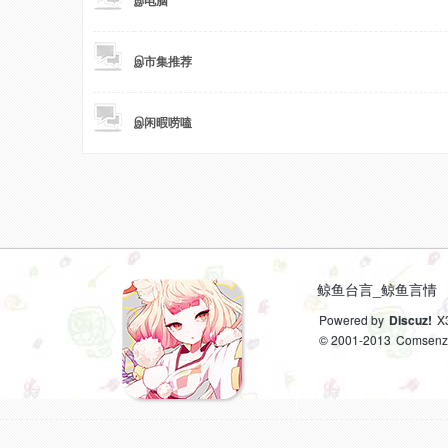
இ电脑
鱼
இ市集推荐
இ闲暇唠嗑
台
鲸鱼台言_鲸鱼言情
Powered by
Discuz!
X
© 2001-2013
Comsenz 
言