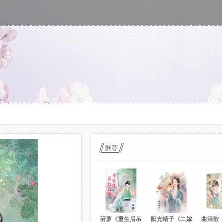
莳萝《重生后吊
阳光晴子《二嫁
曲清歌