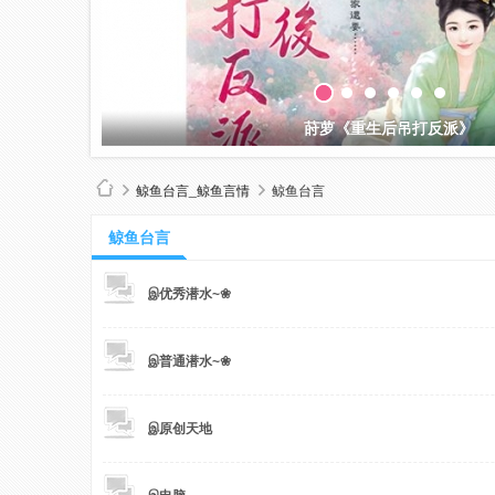
莳萝《重生后吊打反派》
鲸鱼台言_鲸鱼言情
鲸鱼台言
鲸鱼台言
鲸
இ优秀潜水~❀
இ普通潜水~❀
இ原创天地