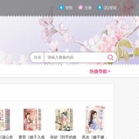
登陆
注册
QQ登陆
搜索
快捷导航
《读心世
萧荷《娘子入戏
朱砂《到手的娘
风光《嫁不嫁，
寄秋《她在乡