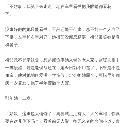
「不妨事，我就下来走走，老在车里看书把我眼睛都看花
了。」
没事好做的她只能看书，不然还能干什麽，总不能一个人自己
下棋，左手和右手对弈，她棋艺没那麽精湛，祖父常笑她是臭
棋篓子。
祖父竟不是亲祖父，想起那位疼她入骨的老人家，赵暖儿眼中
一阵酸涩，若是老侯爷还在，她今日就不用逃了，不管是不是
血亲，他对她的疼爱没一丝造假，定会护她周全，可惜早年痼
疾一夕复发，拖了半年便撒手人寰。
那年她十二岁。
「姑娘，这里也太偏僻了，离县城足足有大半天的车程，你真
要在这儿住下吗？」看着前无人影，後无来者的乡间小道，青