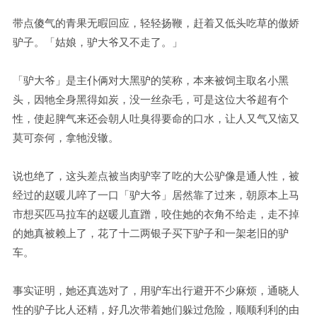
带点傻气的青果无暇回应，轻轻扬鞭，赶着又低头吃草的傲娇
驴子。「姑娘，驴大爷又不走了。」
「驴大爷」是主仆俩对大黑驴的笑称，本来被饲主取名小黑
头，因牠全身黑得如炭，没一丝杂毛，可是这位大爷超有个
性，使起脾气来还会朝人吐臭得要命的口水，让人又气又恼又
莫可奈何，拿牠没辙。
说也绝了，这头差点被当肉驴宰了吃的大公驴像是通人性，被
经过的赵暖儿啐了一口「驴大爷」居然靠了过来，朝原本上马
市想买匹马拉车的赵暖儿直蹭，咬住她的衣角不给走，走不掉
的她真被赖上了，花了十二两银子买下驴子和一架老旧的驴
车。
事实证明，她还真选对了，用驴车出行避开不少麻烦，通晓人
性的驴子比人还精，好几次带着她们躲过危险，顺顺利利的由