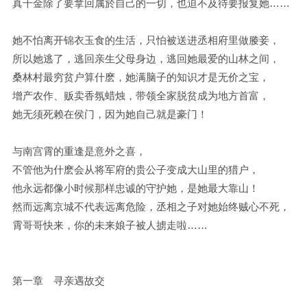
真千金除了要拿回属於自己的一切，也迫不及待要报复她……
她不怕离开锦衣玉食的生活，只怕被送进丞相府里做媵妾，
所以她逃了，逃回亲生父母身边，逃回她最爱的山林之间，
桑林村最穷贫户算什麽，她满脑子的知识才是无价之宝，
增产农作、贩卖香氛蜡烛，带领全家脱贫成为地方首富，
她无须死赖在侯门，因为她自己就是豪门！
与南宫霄的重逢是意外之喜，
不管他为什麽会从将军府的贵公子变成大山里的猎户，
他永远都像小时候那样忠诚的守护她，是她最大靠山！
然而远离京城不代表远离危险，丞相之子对她始终贼心不死，
霄哥哥快来，你的未来娘子被人掳走啦……
第一章 寻亲遇故交