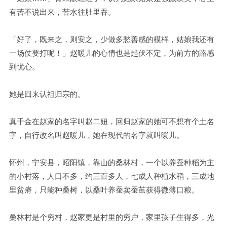
有苦不说出来，苦水往肚里吞。
「好了，既来之，则安之，少做多愁善感的模样，姑娘我还有
一场仗要打呢！」赵暖儿的心情也是起伏不定，为前方的路感
到忧心。
她是回来认祖归宗的。
真千金在赵家的名字叫赵二妞，回归赵家的她可不想有个土名
字，自行改名叫赵暖儿，她在现代的名字就叫暖儿。
怀州，宁安县，昭阳镇，靠山的桑林村，一个以养蚕种稻为主
的小村落，人口不多，约三百多人，七成人种植水稻，三成地
里贫瘠，只能种桑树，以桑叶养蚕卖蚕茧获得微薄口粮。
桑林村是个穷村，赵家更是村里的穷户，家里孩子生得多，光