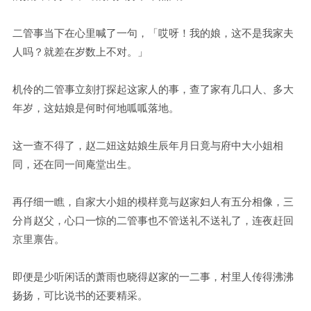
二管事当下在心里喊了一句，「哎呀！我的娘，这不是我家夫
人吗？就差在岁数上不对。」
机伶的二管事立刻打探起这家人的事，查了家有几口人、多大
年岁，这姑娘是何时何地呱呱落地。
这一查不得了，赵二妞这姑娘生辰年月日竟与府中大小姐相
同，还在同一间庵堂出生。
再仔细一瞧，自家大小姐的模样竟与赵家妇人有五分相像，三
分肖赵父，心口一惊的二管事也不管送礼不送礼了，连夜赶回
京里禀告。
即便是少听闲话的萧雨也晓得赵家的一二事，村里人传得沸沸
扬扬，可比说书的还要精采。