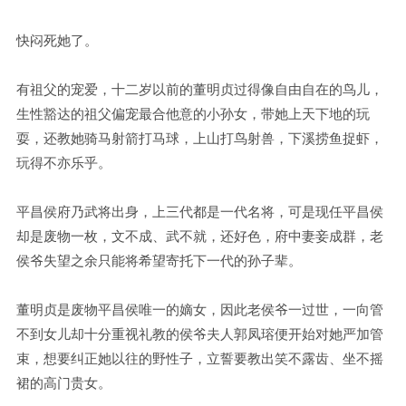
快闷死她了。
有祖父的宠爱，十二岁以前的董明贞过得像自由自在的鸟儿，
生性豁达的祖父偏宠最合他意的小孙女，带她上天下地的玩
耍，还教她骑马射箭打马球，上山打鸟射兽，下溪捞鱼捉虾，
玩得不亦乐乎。
平昌侯府乃武将出身，上三代都是一代名将，可是现任平昌侯
却是废物一枚，文不成、武不就，还好色，府中妻妾成群，老
侯爷失望之余只能将希望寄托下一代的孙子辈。
董明贞是废物平昌侯唯一的嫡女，因此老侯爷一过世，一向管
不到女儿却十分重视礼教的侯爷夫人郭凤瑢便开始对她严加管
束，想要纠正她以往的野性子，立誓要教出笑不露齿、坐不摇
裙的高门贵女。