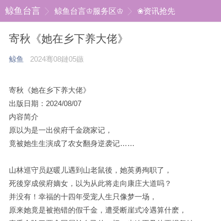
鲸鱼台言
鲸鱼台言♔服务区♔
❀资讯抢先
寄秋《她在乡下养大佬》
鲸鱼
2024骞08鏈05鏃
寄秋《她在乡下养大佬》
出版日期：2024/08/07
内容简介
原以为是一出侯府千金跷家记，
竟被她生生演成了农女翻身逆袭记……
山林巡守员赵暖儿遇到山老鼠後，她英勇殉职了，
死後穿成侯府嫡女，以为从此将走向康庄大道吗？
并没有！幸福的十四年受宠人生只像梦一场，
原来她竟是被抱错的假千金，遭受断崖式冷遇算什麽，