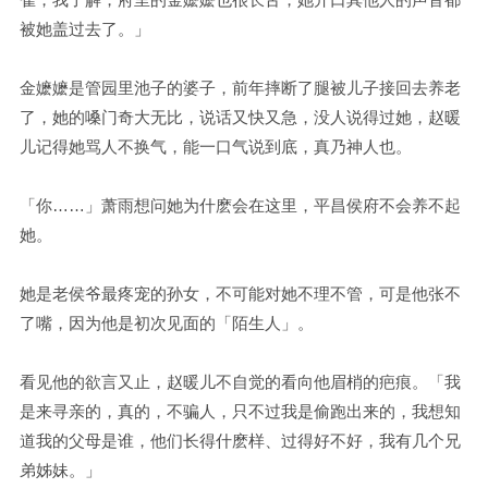
被她盖过去了。」
金嬷嬷是管园里池子的婆子，前年摔断了腿被儿子接回去养老
了，她的嗓门奇大无比，说话又快又急，没人说得过她，赵暖
儿记得她骂人不换气，能一口气说到底，真乃神人也。
「你……」萧雨想问她为什麽会在这里，平昌侯府不会养不起
她。
她是老侯爷最疼宠的孙女，不可能对她不理不管，可是他张不
了嘴，因为他是初次见面的「陌生人」。
看见他的欲言又止，赵暖儿不自觉的看向他眉梢的疤痕。「我
是来寻亲的，真的，不骗人，只不过我是偷跑出来的，我想知
道我的父母是谁，他们长得什麽样、过得好不好，我有几个兄
弟姊妹。」