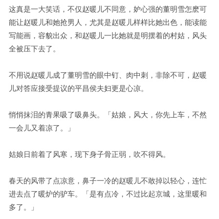
这真是一大笑话，不仅赵暖儿不同意，妒心强的董明雪怎麽可
能让赵暖儿和她抢男人，尤其是赵暖儿样样比她出色，能读能
写能画，容貌出众，和赵暖儿一比她就是明摆着的村姑，风头
全被压下去了。
不用说赵暖儿成了董明雪的眼中钉、肉中刺，非除不可，赵暖
儿对答应接受提议的平昌侯夫妇更是心凉。
悄悄抹泪的青果吸了吸鼻头。「姑娘，风大，你先上车，不然
一会儿又着凉了。」
姑娘日前着了风寒，现下身子骨正弱，吹不得风。
春天的风带了点凉意，鼻子一冷的赵暖儿不敢掉以轻心，连忙
进去点了暖炉的驴车。「是有点冷，不过比起京城，这里暖和
多了。」