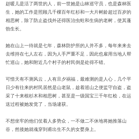
赵暖儿是活了两世的人，前一世她是山林巡守员，也是森林医
生，她的工作是照顾几千棵百年红杉和一大片树龄超过百岁的
相思树，除了防止盗伐外还得医治虫蛀和生病的老树，使其蓬
勃生长。
她在山上一待就是七年，森林防护所的人并不多，每年来来去
去维持在七人左右，因为人手严重不足，因此也雇用当地人帮
忙巡山，她和附近几个村子的村民倒是处得不错。
可惜天有不测风云，人有旦夕祸福，最难测的是人心，几个平
日少有往来的村民居然是山老鼠，趁着巡山之便监守自盗，盗
采了十来根杉木和相思树，甚至是一级国宝三千年红桧，在运
送过程被她发觉了，当场逮获。
不想坐牢的他们仗着人多势众，一不做二不休地将她推落山
谷，然後她就魂穿到甫出生不久的女婴身上。