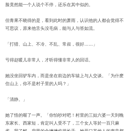
脸竟然能一个人说个不停，还乐在其中似的。
但青果不晓得的是，看到此时的萧雨，认识他的人都会觉得不
可思议，原来他舌头没毛病，能与人与答如流。
「打猎、山上、不冷、不乱、常叔，很好……」
亏得赵暖儿非常人，才听得懂非常人的回话。
她没坐回驴车内，而是坐在前边的车辕上与人交谈。「为什麽
住山上，你不是村子里的人吗？」
「清静。」
她了悟的喔了一声。「你怕吵对吧！村里的三姑六婆一天到晚
东家长、西家短，肯定叫人受不了，三个女人等於一百只麻
雀，我了解，府里的金嬷嬷也很长舌，她开口其他人的声音都