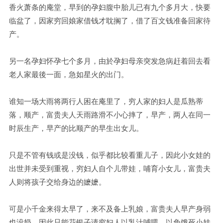
香火萧条的庵堂，早到的孕妇腹中胎儿已有九个多月大，快要
临盆了，因家穷回娘家借钱才耽搁了，借了百文钱准备回家待
产。
另一名孕妇怀孕七个多月，由於孕妇母亲突发急病赶着回去看
老人家最後一面，急如星火的出门。
谁知一场大雨将两行人困在庵里了，穷人家的妇人是瓜熟蒂
落，顺产，富贵夫人天雨路滑不小心摔了，早产，两人在同一
时辰生产，早产的比顺产的早生出女儿。
只是不管有钱或是没钱，似乎都比较看重儿子，因此小女娃的
出世并未受到重视，穷妇人自个儿带娃，哺育小女儿，富贵夫
人则将孩子交给身边的嬷嬷。
可是小千金来得太早了，来不及备上乳娘，富贵夫人早产身弱
也没奶，因此只能花银子请穷妇人以乳汁哺喂，以免饿死小娃