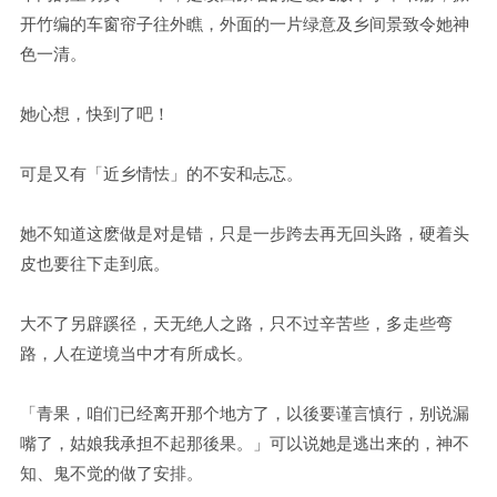
开竹编的车窗帘子往外瞧，外面的一片绿意及乡间景致令她神
色一清。
她心想，快到了吧！
可是又有「近乡情怯」的不安和忐忑。
她不知道这麽做是对是错，只是一步跨去再无回头路，硬着头
皮也要往下走到底。
大不了另辟蹊径，天无绝人之路，只不过辛苦些，多走些弯
路，人在逆境当中才有所成长。
「青果，咱们已经离开那个地方了，以後要谨言慎行，别说漏
嘴了，姑娘我承担不起那後果。」可以说她是逃出来的，神不
知、鬼不觉的做了安排。