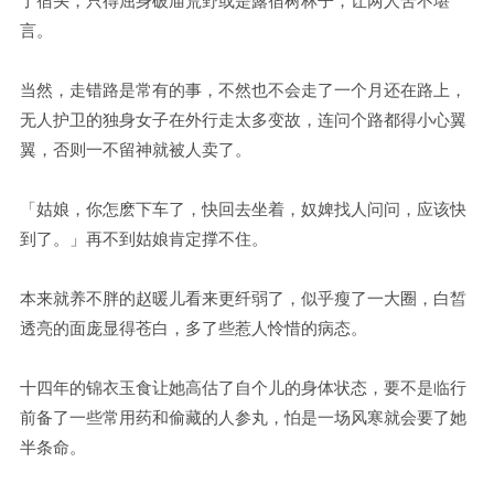
了宿头，只得屈身破庙荒野或是露宿树林子，让两人苦不堪
言。
当然，走错路是常有的事，不然也不会走了一个月还在路上，
无人护卫的独身女子在外行走太多变故，连问个路都得小心翼
翼，否则一不留神就被人卖了。
「姑娘，你怎麽下车了，快回去坐着，奴婢找人问问，应该快
到了。」再不到姑娘肯定撑不住。
本来就养不胖的赵暖儿看来更纤弱了，似乎瘦了一大圈，白皙
透亮的面庞显得苍白，多了些惹人怜惜的病态。
十四年的锦衣玉食让她高估了自个儿的身体状态，要不是临行
前备了一些常用药和偷藏的人参丸，怕是一场风寒就会要了她
半条命。