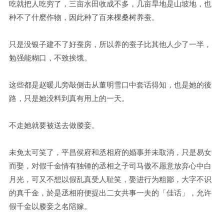
吃就把人吃穷了，三亩水田收成不多，几亩旱地是山坡地，也
种不了什麽作物，因此种了百来棵桑树养蚕。
只是没银子建不了好蚕房，所以养的蚕子比其他人少了一半，
勉强能糊口，不致挨饿。
这些都是赵暖儿旁敲侧击从董明雪口中套话得知，也是她的後
路，只是她没料到真有用上的一天。
不走她就要被送去做媵妾。
未免太可笑了，平昌侯府和丞相府的婚事并未取消，只是易女
而娶，对假千金情有独锺的丞相之子司马傲不愿意放弃心中白
月光，可又不想以假乱真受人耻笑，娶进行为粗鄙，大字不识
的真千金，於是丞相府便提出二女共事一夫的「佳话」，允许
假千金以媵妾之名陪嫁。