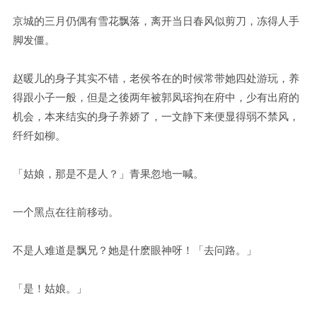
京城的三月仍偶有雪花飘落，离开当日春风似剪刀，冻得人手
脚发僵。
赵暖儿的身子其实不错，老侯爷在的时候常带她四处游玩，养
得跟小子一般，但是之後两年被郭凤瑢拘在府中，少有出府的
机会，本来结实的身子养娇了，一文静下来便显得弱不禁风，
纤纤如柳。
「姑娘，那是不是人？」青果忽地一喊。
一个黑点在往前移动。
不是人难道是飘兄？她是什麽眼神呀！「去问路。」
「是！姑娘。」