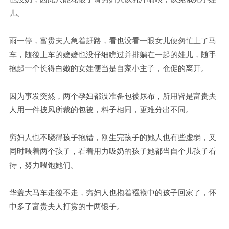
儿。
雨一停，富贵夫人急着赶路，看也没看一眼女儿便匆忙上了马
车，随後上车的嬷嬷也没仔细瞧过并排躺在一起的娃儿，随手
抱起一个长得白嫩的女娃便当是自家小主子，仓促的离开。
因为事发突然，两个孕妇都没准备包被尿布，所用皆是富贵夫
人用一件披风所裁的包被，料子相同，更难分出不同。
穷妇人也不晓得孩子抱错，刚生完孩子的她人也有些虚弱，又
同时喂着两个孩子，看着用力吸奶的孩子她都当自个儿孩子看
待，努力喂饱她们。
华盖大马车走後不走，穷妇人也抱着襁褓中的孩子回家了，怀
中多了富贵夫人打赏的十两银子。