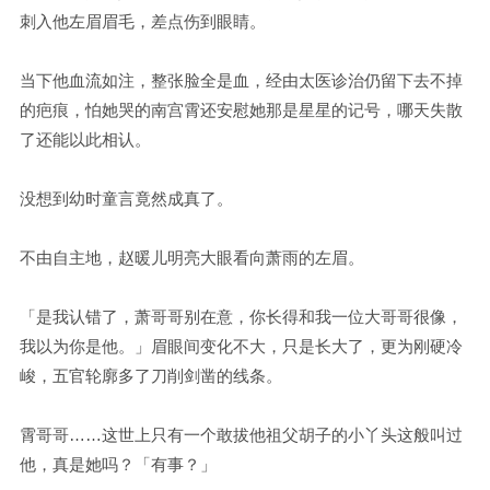
刺入他左眉眉毛，差点伤到眼睛。
当下他血流如注，整张脸全是血，经由太医诊治仍留下去不掉
的疤痕，怕她哭的南宫霄还安慰她那是星星的记号，哪天失散
了还能以此相认。
没想到幼时童言竟然成真了。
不由自主地，赵暖儿明亮大眼看向萧雨的左眉。
「是我认错了，萧哥哥别在意，你长得和我一位大哥哥很像，
我以为你是他。」眉眼间变化不大，只是长大了，更为刚硬冷
峻，五官轮廓多了刀削剑凿的线条。
霄哥哥……这世上只有一个敢拔他祖父胡子的小丫头这般叫过
他，真是她吗？「有事？」