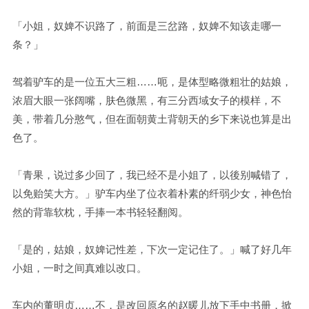
「小姐，奴婢不识路了，前面是三岔路，奴婢不知该走哪一
条？」
驾着驴车的是一位五大三粗……呃，是体型略微粗壮的姑娘，
浓眉大眼一张阔嘴，肤色微黑，有三分西域女子的模样，不
美，带着几分憨气，但在面朝黄土背朝天的乡下来说也算是出
色了。
「青果，说过多少回了，我已经不是小姐了，以後别喊错了，
以免贻笑大方。」驴车内坐了位衣着朴素的纤弱少女，神色怡
然的背靠软枕，手捧一本书轻轻翻阅。
「是的，姑娘，奴婢记性差，下次一定记住了。」喊了好几年
小姐，一时之间真难以改口。
车内的董明贞……不，是改回原名的赵暖儿放下手中书册，掀