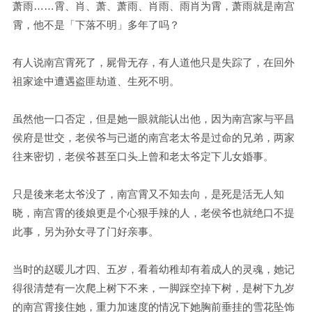
萧雨……霄、肖、萧、萧雨、肖雨、雨肖为霄，萧雨就是南宫
霄，他不是「下落不明」多年了吗？
有人说南宫霄死了，屍骨无存，有人道他只是失踪了，在回外
祖家途中遭遇盗匪劫道、生死不明。
虽然他一口否定，但是她一眼就能认出他，因为南宫家与平昌
侯府是世交，老侯爷与已逝的南宫老太爷是过命的兄弟，两家
往来密切，老侯爷甚至口头上曾和老太爷定下儿女婚事。
只是後来老太爷没了，南宫霄又不知去向，是死是活无人知
晓，南宫霄的後娘更是个心狠手辣的人，老侯爷也就绝口不提
此事，另为孙女寻了门好亲事。
当时的赵暖儿才四、五岁，看着幼稚却有着成人的灵魂，她记
得很清楚有一次爬上树下不来，一脚踩空掉下树，是树下九岁
的南宫霄接住她，重力加速度的情况下她胸前垂挂的雪花坠饰