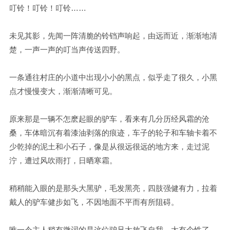
叮铃！叮铃！叮铃……
未见其影，先闻一阵清脆的铃铛声响起，由远而近，渐渐地清
楚，一声一声的叮当声传送四野。
一条通往村庄的小道中出现小小的黑点，似乎走了很久，小黑
点才慢慢变大，渐渐清晰可见。
原来那是一辆不怎麽起眼的驴车，看来有几分历经风霜的沧
桑，车体暗沉有着漆油剥落的痕迹，车子的轮子和车轴卡着不
少乾掉的泥土和小石子，像是从很远很远的地方来，走过泥
泞，遭过风吹雨打，日晒寒霜。
稍稍能入眼的是那头大黑驴，毛发黑亮，四肢强健有力，拉着
戴人的驴车健步如飞，不因地面不平而有所阻碍。
唯一令主人稍有微词的是这位驴兄太放飞自我，太有个性了，