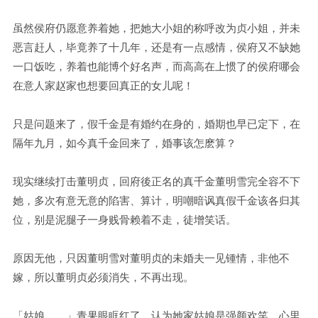
虽然侯府仍愿意养着她，把她大小姐的称呼改为贞小姐，并未
恶言赶人，毕竟养了十几年，还是有一点感情，侯府又不缺她
一口饭吃，养着也能博个好名声，而高高在上惯了的侯府哪会
在意人家赵家也想要回真正的女儿呢！
只是问题来了，假千金是有婚约在身的，婚期也早已定下，在
隔年九月，如今真千金回来了，婚事该怎麽算？
现实继续打击董明贞，回府後正名的真千金董明雪完全容不下
她，多次有意无意的陷害、算计，明嘲暗讽真假千金该各归其
位，别是泥腿子一身贱骨赖着不走，徒增笑话。
原因无他，只因董明雪对董明贞的未婚夫一见锺情，非他不
嫁，所以董明贞必须消失，不再出现。
「姑娘……」青果眼眶红了，认为她家姑娘是强颜欢笑，心里