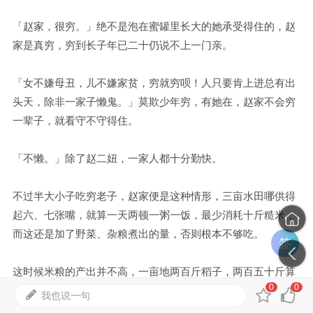
「赵家，很穷。」绝不是泡在蜜罐里长大的她承受得住的，赵
家是真穷，穷到长子年已二十仍说不上一门亲。
「女不嫌母丑，儿不嫌家贫，穷就穷呗！人只要肯上进总有出
头天，除非一家子懒鬼。」莫欺少年穷，有她在，赵家不会穷
一辈子，就看守不守得住。
「不懒。」除了赵二妞，一家人都十分勤快。
不过半大小子吃穷老子，赵家便是这种情形，三亩水田哪供得
起六、七张嘴，就算一天两顿一粥一饭，最少消耗十斤糙米，
而这还是加了野菜、杂粮煮出的量，否则根本不够吃。
签
这时候米粮的产出并不高，一亩地两百斤稻子，两百五十斤算
0
0
是高产了，以十税二的粮税再一扣约剩一百六十斤的粮食，赵
我也说一句
家的三亩水田还不到五百斤是自家的。