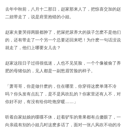
去年中秋前，八月十二那日，赵家那来人了，把惊喜交加的赵
二妞带走了，说是府里抱错的小姐。
赵家夫妻哭得两眼都肿了，把屎把尿养大的孩子怎麽不是他们
的，还有带走了一个另一个总要还回来吧！为什麽一句话没说
就走了，他们上哪要女儿去？
赵家这段日子过得很低迷，人也不见笑脸，一个个像被偷了养
肥的母猪似的，见人都是一副愁眉苦脸的样子。
「萧哥哥，你是做什麽的，住在哪里，你穿得这麽单薄不冷
吗？你头发有点乱了，是不是风吹乱的？你家里还有人不，对
你好不好，有没有给你吃饱穿暖……」
听着自家姑娘的喋喋不休，赶着驴车的青果都有点傻眼了，一
向亲疏有别的小姐几时这麽多话了，面对一张八风吹不动的冷