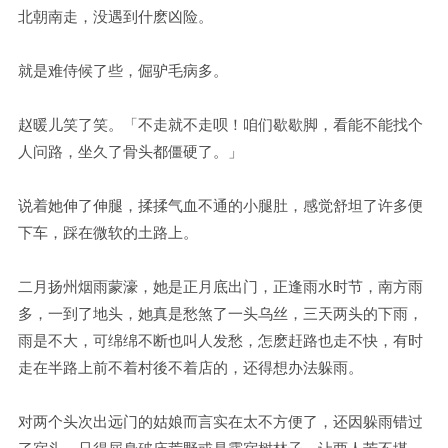
北朝南走，没遇到什麽凶险。
就是难侍候了些，倔驴毛病多。
赵暖儿笑了笑。「不走就不走呗！咱们歇歇脚，看能不能找个
人问路，坐久了骨头都僵硬了。」
说着她伸了伸腿，揉揉气血不通的小腿肚，感觉舒坦了许多便
下车，踩在微软的土路上。
二月扬州烟雨蒙濠，她是正月底出门，正逢雨水时节，南方雨
多，一到了地头，她真是愁煞了一头乌丝，三天两头的下雨，
雨是不大，可绵绵不断也叫人发愁，怎麽赶路也走不快，有时
走在半路上前不着村後不着店的，还得想办法躲雨。
对两个头次出远门的姑娘而言实在太不方便了，还因躲雨错过