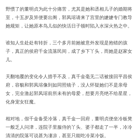
野惯了的董明贞为此十分痛苦，尤其是她和丞相儿子的婚期将
至，十五岁及笄便要出阁，郭凤瑢请来了宫里的嬷嬷专门教导
她规矩，让她原本鸟儿似的快活日子顿时陷入水深火热之中。
谁知人生处处有转折，三个多月前她被意外发现是抱错的孩
子，真正的侯府千金流落民间，成了乡下丫头，而她是赵家女
儿。
天翻地覆的变化令人措手不及，真千金毫无二话被接回平昌侯
府，容貌和郭凤瑢像到如同照镜子，没人怀疑她们不是亲母
女，完全激起郭凤瑢前所未有的母爱，想要月亮绝不给星星，
化身宠女狂魔。
相对地，假千金备受冷落，真千金一回府，董明贞便坐冷板凳
一般乏人问津，连院子里服侍的丫头、婆子都走了一半，冷冷
清清的院落可说甚为凄凉，甚至只能吃冷菜冷饭。