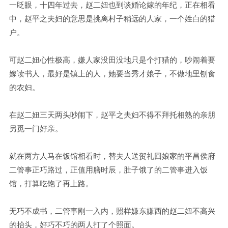
一眨眼，十四年过去，赵二妞也到谈婚论嫁的年纪，正在相看
中，赵平之夫妇的意思是挑离村子稍远的人家，一个姓白的猎
户。
可赵二妞心性极高，嫌人家没田没地只是个打猎的，吵闹着要
嫁读书人，最好是镇上的人，她要当秀才娘子，不做地里刨食
的农妇。
在赵二妞三天两头吵闹下，赵平之夫妇不得不拜托相熟的亲朋
另觅一门好亲。
就在两方人马在饭馆相看时，替夫人送贺礼回娘家的平昌侯府
二管事正巧路过，正值用膳时辰，肚子饿了的二管事进入饭
馆，打算吃饱了再上路。
无巧不成书，二管事刚一入内，照样嫌东嫌西的赵二妞不高兴
的抬头，好巧不巧的两人打了个照面。