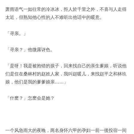
萧雨语气一如往常的冷冰冰，拒人於千里之外，不喜与人走得
太近，但熟知他心性的人不难听出他话中的暖意。
「寻亲。」
「寻亲？」他微露讶色。
「是呀！我是被抱错的孩子，回来找自己的亲生爹娘，听说他
们是住在桑林村的赵姓人家，我叫赵暖儿，来找赵平之和林玖
娘，他们是我的爹爹娘亲……」
「什麽？」怎麽会是她？
一个风急雨大的夜晚，两名身怀六甲的孕妇一前一後投宿一间