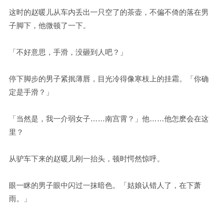
这时的赵暖儿从车内丢出一只空了的茶壶，不偏不倚的落在男
子脚下，他微顿了一下。
「不好意思，手滑，没砸到人吧？」
停下脚步的男子紧抿薄唇，目光冷得像寒枝上的挂霜。「你确
定是手滑？」
「当然是，我一介弱女子……南宫霄？」他……他怎麽会在这
里？
从驴车下来的赵暖儿刚一抬头，顿时愕然惊呼。
眼一眯的男子眼中闪过一抹暗色。「姑娘认错人了，在下萧
雨。」