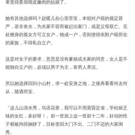
果觉得委屈细皮嫩肉的姑娘了。
她有其他选择吗？赵暖儿在心里苦笑，本朝对户籍的规定甚
严，若非丧夫，为夫家不容而被赶出家门，或是父母双亡、无
处栖身的孤女方可立女户，独成一户，否则便得依附户籍所在
的家族，不得私自立户。
这是对女子的要求，意思是没有爹娘或夫家的同意，女人是不
能独自立户的，必须以男子为主，靠男人养活。
所以她选择回到小山村，求一处安身之地，之後再看看何去何
从，随遇而安。
「这儿山清水秀，鸟语花香，我可以不用晨昏定省，学枯燥乏
味的女红，多好呀！」前一世加上这一世前十二年，好动的性
子都被拘得娴静了，目标变回大门不出、二门不迈的大家闺
秀。