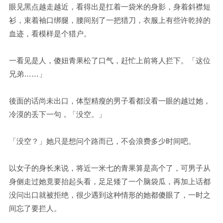
眼见黑点越走越近，看得出是扛着一袋米的身影，身着斜襟短
衫，束着袖口绑腿，腰间别了一把猎刀，衣服上有些许乾掉的
血迹，看模样是个猎户。
一看见是人，傻妞青果松了口气，赶忙上前将人拦下。「这位
兄弟……」
後面的话尚未出口，体型精瘦的男子看都没看一眼的越过她，
冷漠的丢下一句，「没空。」
「没空？」她只是想问个路而已，不会浪费多少时间吧。
以女子的身长来说，将近一米七的青果算是高个了，可男子从
身侧走过她竟要抬起头看，足足矮了一个脑袋瓜，再加上话都
没问出口就被拒绝，很少遇到这种情形的她都傻眼了，一时之
间忘了要拦人。