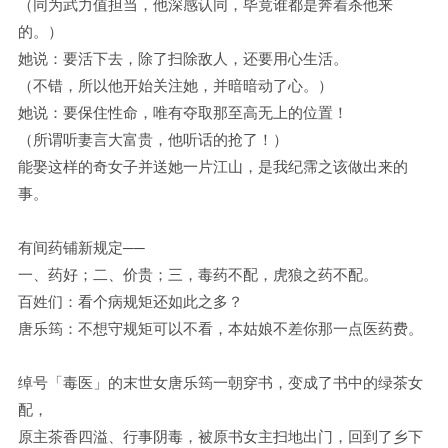
（同为武力值担当，他深感认同，毕竟谁都是奔着杀他来
的。）
她说：要活下去，除了扫除敌人，还要用心生活。
（不错，所以他开始关注她，并暗暗动了心。）
她说：要保住性命，唯有夺取那至高无上的位置！
（所谓听妻言大富贵，他听话的抢了！）
能娶这样的奇女子并送她一片江山，是我纪霈之该做出来的
事。
有间药铺新规定──
一、药好；二、价贵；三，毒药不配，虎狼之药不配。
百姓们：看个病规矩还如此之多？
唐乐筠：不想守规矩可以不看，本姑娘不差你那一点医药费。
绰号「毒医」的末世女唐乐筠一朝穿书，变成了书中的绿茶女
配，
原主茶香四溢、行事阴毒，被原书女主扫地出门，回到了乡下