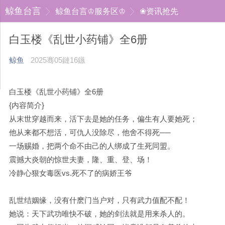
鲸鱼台言
鲸鱼台言♔服务区♔
❀资讯抢先
白玉楼《乱世小药铺》全6册
鲸鱼
2025骞05鏈16鏃
白玉楼《乱世小药铺》全6册
{内容简介}
从末世穿越而来，活下去是她的任务，偏生有人要她死；
他从来都不想活，可仇人没除尽，他舍不得死──
一场赐婚，把两个命不由己的人绑成了生死同盟。
震撼大炎朝的惊世夫妻，隆、重、登、场！
冷静心狠女毒医vs.死不了的病娇王爷
乱世结姻缘，没有什麽门当户对，只有武力值配不配！
她说：天下武功唯快不破，她的剑法就是用来杀人的。