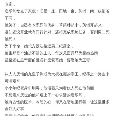
老家，
唐乐筠盘点了家底：旧屋一座、田地一亩、药铺一间、纹银若
干两，
她笑了，自己有木系异能傍身，草药种起来，药铺开起来。
谁知还没开业就有同行针对，还得完成系统任务，否则男二死
她死！
为了小命，她想方设法接近男二纪霈之，
偏生那是个油盐不进的主儿，每次见面竟只为看她热闹，
甚至还在皇帝面前乱说什麽爱慕她，要娶她为正妻……
从人人厌憎的九皇子到成为大权在握的亲王，纪霈之一路走来
可谓艰辛，
小小年纪就身中剧毒，他活着只为看仇人死在他前面，
不想素来厌世的他却遇上了一心求活的唐乐筠，
她有古怪的医术、冷硬的心，却又在暗地里行善，让这乱世多
点好人好事，
看着这样的她，他恶趣味地用赐婚将她绑在自己身边，