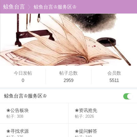
鲸鱼台言
鲸鱼台言♔服务区♔
今日发帖
帖子总数
会员数
0
2959
5511
鲸鱼台言♔服务区♔
❀公告板块
❀资讯抢先
帖子: 308
帖子: 2026
❀寻找求源
❀提问解答