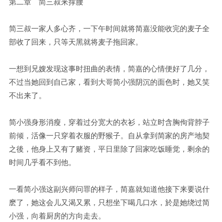
第二章 简三叔来撑腰
简三叔一家人多心齐，一下午时间就将简嘉没能收完的麦子全
部收了回来，只等天黑就将麦子拖回家。
一想到兄嫂发现这事时扭曲的表情，简嘉的心情便好了几分，
不过当她回到自己家，看到大哥简小强阴沉的面色时，她又笑
不出来了。
简小强身形消瘦，穿着过分宽大的衣衫，站立时含胸佝背脖子
前倾，活像一只穿着衣服的野猴子。自从拿到简家的房产地契
之後，他身上又有了赌资，平日里除了回家吃饭睡觉，剩余的
时间几乎看不到他。
一看简小强这副兴师问罪的样子，简嘉就知道他接下来要说什
麽了，她这会儿又渴又累，只想坐下喝几口水，於是她绕过简
小强，向着厨房的方向走去。