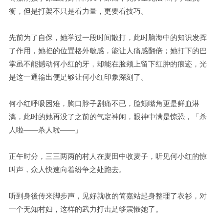
衡，但是打架不只是看力量，更要看技巧。
先前为了自保，她学过一段时间散打，此时脑海中的知识发挥
了作用，她掐的位置格外敏感，能让人痛感翻倍；她打下的巴
掌虽不能撼动何小红的牙，却能在脸颊上留下红肿的痕迹，光
是这一通输出便足够让何小红印象深刻了。
何小红呼吸困难，胸口脖子剧痛不已，脸颊嘴角更是鲜血淋
漓，此时的她再没了之前的气定神闲，眼神中满是惊恐，「杀
人啦——杀人啦——」
正午时分，三三两两的村人在麦田中收麦子，听见何小红的惊
叫声，众人快速向着纷争之处跑去。
听到身後传来脚步声，见好就收的简嘉站起身整理了衣衫，对
一个无知村妇，这样的武力打击足够震慑她了。