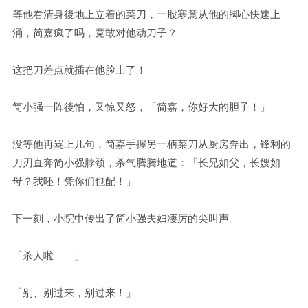
等他看清身後地上立着的菜刀，一股寒意从他的脚心快速上
涌，简嘉疯了吗，竟敢对他动刀子？
这把刀差点就插在他脸上了！
简小强一阵後怕，又惊又怒，「简嘉，你好大的胆子！」
没等他再骂上几句，简嘉手握另一柄菜刀从厨房奔出，锋利的
刀刃直奔简小强脖颈，杀气腾腾地道：「长兄如父，长嫂如
母？我呸！凭你们也配！」
下一刻，小院中传出了简小强夫妇凄厉的尖叫声。
「杀人啦——」
「别、别过来，别过来！」