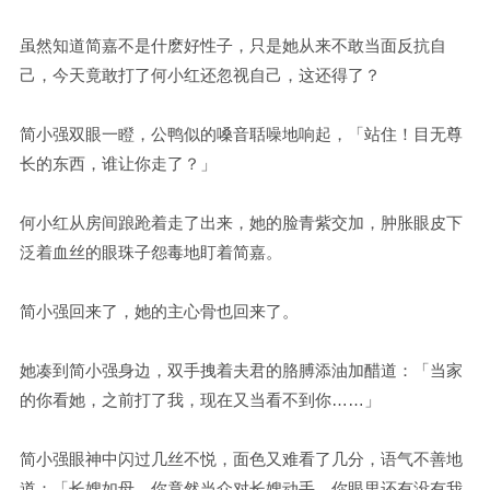
虽然知道简嘉不是什麽好性子，只是她从来不敢当面反抗自
己，今天竟敢打了何小红还忽视自己，这还得了？
简小强双眼一瞪，公鸭似的嗓音聒噪地响起，「站住！目无尊
长的东西，谁让你走了？」
何小红从房间踉跄着走了出来，她的脸青紫交加，肿胀眼皮下
泛着血丝的眼珠子怨毒地盯着简嘉。
简小强回来了，她的主心骨也回来了。
她凑到简小强身边，双手拽着夫君的胳膊添油加醋道：「当家
的你看她，之前打了我，现在又当看不到你……」
简小强眼神中闪过几丝不悦，面色又难看了几分，语气不善地
道：「长嫂如母，你竟然当众对长嫂动手，你眼里还有没有我