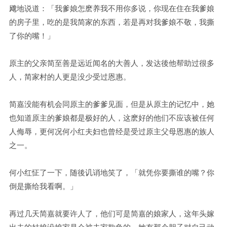
飕地说道：「我爹娘怎麽养我不用你多说，你现在住在我爹娘
的房子里，吃的是我简家的东西，若是再对我爹娘不敬，我撕
了你的嘴！」
原主的父亲简至善是远近闻名的大善人，发达後他帮助过很多
人，简家村的人更是没少受过恩惠。
简嘉没能有机会同原主的爹爹见面，但是从原主的记忆中，她
也知道原主的爹娘都是极好的人，这麽好的他们不应该被任何
人侮辱，更何况何小红夫妇也曾经是受过原主父母恩惠的族人
之一。
何小红怔了一下，随後讥诮地笑了，「就凭你要撕谁的嘴？你
倒是撕给我看啊。」
再过几天简嘉就要许人了，他们可是简嘉的娘家人，这年头嫁