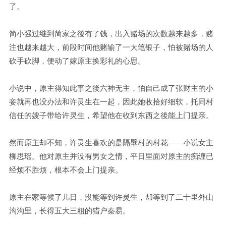
了。
简小强过继到简家之後有了钱，出入赌场的次数越来越多，赌
注也越来越大，前段时间他赌输了一大笔银子，怕被赌场的人
砍手砍脚，便动了嫁原主换彩礼的心思。
小说中，原主得知此事之後六神无主，怕自己成了张财主的小
妾就再也没办法和许灵生在一起，因此她收拾好细软，托同村
信任的嫂子带给许灵生，希望他在收到东西之後能上门提亲。
然而原主却不知，许灵生喜欢的是隔壁村的村花——小说女主
柳思瑶。他对原主并没有男女之情，平日里面对原主的痴缠已
经烦不胜烦，根本不会上门提亲。
原主在家等候了几日，没能等到许灵生，却等到了二十里外山
沟沟里，长得五大三粗的猎户秦易。