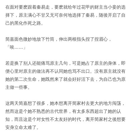
在面对要麽跟着秦易走，要麽就给年过花甲的财主当小妾的选
择下，原主满心不甘又无可奈何地选择了秦易，随後开启了自
己的黑化作死之路。
简嘉面色微妙地放下竹筒，伸出两根指头捏了捏眉心，
「唉……」
若是换了别人还能痛骂原主几句，可是她占了原主的身体，即
便心里对原主的做法再不认同她也骂不出口。没有原主就没有
她的第二次生命，她既然来了就会好好活下去，为自己也为原
主做一些事。
这两天简嘉想了很多，她本想离开简家村去更大的地方闯荡，
然而这是个她不熟悉的古代世界，有太多东西超出了她的认
知，而且这是个对女性不太友好的时代，离开简家村之後想要
安身立命太难了。