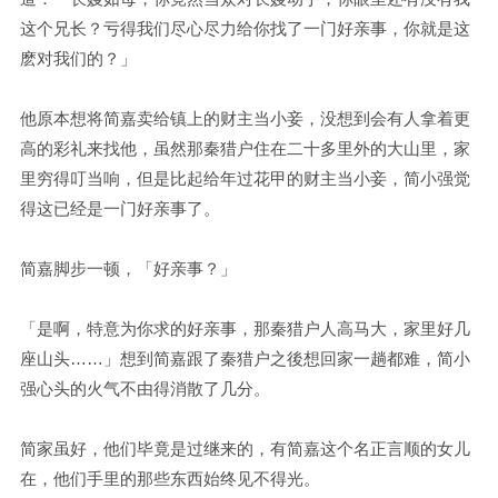
这个兄长？亏得我们尽心尽力给你找了一门好亲事，你就是这
麽对我们的？」
他原本想将简嘉卖给镇上的财主当小妾，没想到会有人拿着更
高的彩礼来找他，虽然那秦猎户住在二十多里外的大山里，家
里穷得叮当响，但是比起给年过花甲的财主当小妾，简小强觉
得这已经是一门好亲事了。
简嘉脚步一顿，「好亲事？」
「是啊，特意为你求的好亲事，那秦猎户人高马大，家里好几
座山头……」想到简嘉跟了秦猎户之後想回家一趟都难，简小
强心头的火气不由得消散了几分。
简家虽好，他们毕竟是过继来的，有简嘉这个名正言顺的女儿
在，他们手里的那些东西始终见不得光。