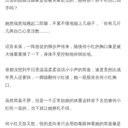
出去的姑娘没娘家是会被夫家欺负的，她有那个胆子对自己动
手吗？
她悠哉悠哉翘起二郎腿，不紧不慢地搧上几扇子，「你有几斤
几两自己心里没数……」
话音未落，一阵急促的脚步声传来，随後何小红的胸口像是被
大锤重重捶了一下，身体不受控制地仰倒在地。
谁都没想到平日里温温柔柔说话小小声的简嘉，速度竟然比成
年男人还要快，一脚踹翻何小红後，她一屁股坐在何小红胸
口。
虽然简嘉不胖，但是一个正常姑娘的体重这样坐下去也够何小
红吃一壶的，当下就让她挣扎不得。
何小红又惊又怒，惊的是向来只会用怨毒眼神看她的简嘉像是