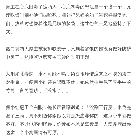
原主在心底恨毒了这两人，心底恶毒的想法是一个接一个，兄
嫂吃饭时脑补他们被呛死，脑补把兄嫂的幼子淹死好报复他
们，拔草时想像着这是兄嫂的脑袋，这才怨气十足地坚持了下
来。
然而前两天原主被安排收麦子，只顾着怨恨的她没有做好防护
中暑了，然後就这麽莫名其妙的香消玉殒。
太阳如此毒辣，水不可能不喝，简嘉很珍惜这来之不易的第二
次生命，即便何小红还在喋喋不休，她依然抬手晃了晃手中的
竹筒，言简意赅，「没水了。」
何小红翻了个白眼，拖长声音嘲讽道：「没割三行麦，水倒是
灌了三筒，真不知道你爹娘以前是怎麽养你的，这点小事都做
不好。不过也不能怪你，你爹娘本就是窝囊废，大窝囊养出你
这麽一个小窝囊情有可原。」