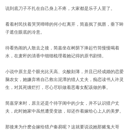
说到底刀子不扎在自己身上不疼，大家都是乐子人罢了。
看着村民扶着哭哭啼啼的何小红离开，简嘉抿了抿唇，垂下眸
子遮住眼底的冷意。
待看热闹的人散去之後，简嘉坐在树荫下捧起竹筒慢慢喝着
水，在麦秆的清香中细细梳理着她记得的原书剧情。
小说中原主是个眼光比天高、尖酸刻薄，并且已经成婚的恋爱
脑农女，她嫌弃将自己救出泥潭的猎人丈夫，痴恋读书人许灵
生，对其死缠烂打，尽心尽职做着恶毒女配该做的事。
简嘉穿来时，原主还是个待字闺中的少女，并不认识猎户丈
夫，此时她家中虽然遭受变故，却还作着嫁给心上人的美梦。
那後来为什麽会嫁给猎户秦易呢？这就要说说她那赌鬼大哥