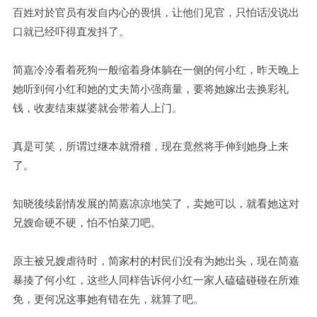
百姓对於官员有发自内心的畏惧，让他们见官，只怕话没说出
口就已经吓得直发抖了。
简嘉冷冷看着死狗一般缩着身体躺在一侧的何小红，昨天晚上
她听到何小红和她的丈夫简小强商量，要将她嫁出去换彩礼
钱，收麦结束媒婆就会带着人上门。
真是可笑，所谓过继本就滑稽，现在竟然将手伸到她身上来
了。
知晓後续剧情发展的简嘉凉凉地笑了，卖她可以，就看她这对
兄嫂命硬不硬，怕不怕菜刀吧。
原主被兄嫂虐待时，简家村的村民们没有为她出头，现在简嘉
暴揍了何小红，这些人同样告诉何小红一家人磕磕碰碰在所难
免，更何况这事她有错在先，就算了吧。