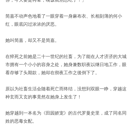
简嘉不动声色地看了一眼穿着一身麻布衣、长相刻薄的何小
红，眼底闪过浓浓的厌恶。
她叫简嘉，却又不是简嘉。
在猝死之前她是二十一世纪的社畜，为了能在人才济济的大城
市拥有一个小小的容身之处，她身兼数职夜以继日地工作，眼
看存够了头期款，她却在彻夜工作之後倒下了。
原以为社畜生活会随着死亡而终结，没想到双眼一睁，穿越这
种玄而又玄的事竟然在她身上发生了！
她穿越到一本名为《田园娇宠》的古代罗曼史里，成了同名同
姓的恶毒女配。