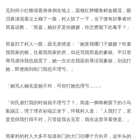
见到何小红蜷缩着身体倒在地上，面颊红肿嘴角鲜血横流，眼
泪鼻涕混着尘土糊了一脸，村人惊了一下，当下便有好事者对
简嘉说教，「简嘉，她好歹是你嫂嫂，你怎麽能下此毒手？」
简嘉扫了村人一眼，面无表情道：「她算我哪门子嫂嫂？吃着
我简家的粮，住着我简家的房，却还骂我简嘉的爹娘。平日里
辱骂虐待我也就罢了，她一次次在我面前辱没我爹娘，别说打
她，即便闹到衙门我也不理亏。」
「她骂人确实是她不对，可你打她也理亏……」
「何氏虐打我的时候就不理亏了？」简嘉一脚将树荫下的小马
紮踢正，理了理衣衫端正坐下，环视村人道：「人我打了，若
是觉得我打得不对，只管提我去见官，我在这里等着便是。」
简家村的村人大多不知道衙门的大门往哪个方向开，这年头的