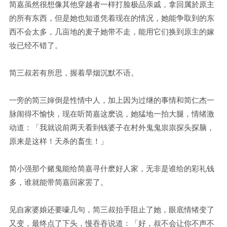
简嘉虽然很想像其他穿越者一样打脸极品亲戚，拿回属於原主
的所有东西，但是她也知道凭着现在的情况，她能争取到的东
西不会太多，几亩地的麦子她带不走，能用它们换到原主的嫁
妆已经不错了。
简三叔若有所思，握着旱烟沉默不语。
一旁的简三婶倒是性情中人，加上因为过继的事情和简仁杰一
脉闹得不愉快，现在听简嘉这麽说，她猛地一拍大腿，情绪激
动道：「我就说前两天看到钱婆子在村外鬼鬼祟祟探头探脑，
原来是这样！天杀的畜生！」
简小强那个赌鬼能给简嘉寻什麽好人家，无非是谁给的彩礼钱
多，谁就能带简嘉回家罢了。
见自家婆娘还要嚎几句，简三叔抬手阻止了她，眼底情绪变了
又变，最终点了下头，慢吞吞说道：「好，叔不会让你不声不