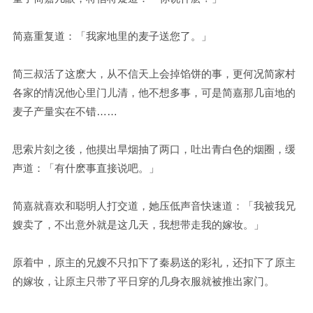
简嘉重复道：「我家地里的麦子送您了。」
简三叔活了这麽大，从不信天上会掉馅饼的事，更何况简家村
各家的情况他心里门儿清，他不想多事，可是简嘉那几亩地的
麦子产量实在不错……
思索片刻之後，他摸出旱烟抽了两口，吐出青白色的烟圈，缓
声道：「有什麽事直接说吧。」
简嘉就喜欢和聪明人打交道，她压低声音快速道：「我被我兄
嫂卖了，不出意外就是这几天，我想带走我的嫁妆。」
原着中，原主的兄嫂不只扣下了秦易送的彩礼，还扣下了原主
的嫁妆，让原主只带了平日穿的几身衣服就被推出家门。