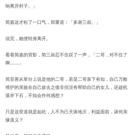
响离开村子。」
简嘉这才松了一口气，郑重道：「多谢三叔。」
说完，她便转身离开。
看着简嘉的背影，简三叔忍不住叹了一声，「二哥，对不住了
啊……」
简至善从辈分上说是他的二哥，若是二哥泉下有知，自己万般
维护的亲族在自己故去之後非但没有帮助自己的女儿，还趁机
落井下石，不知会作何感想？
只是这世道就是如此，人不为己天诛地灭，利益面前，谈何亲
缘道义？