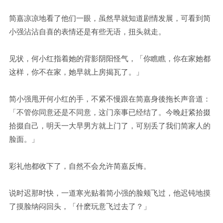
简嘉凉凉地看了他们一眼，虽然早就知道剧情发展，可看到简
小强沾沾自喜的表情还是有些无语，扭头就走。
见状，何小红指着她的背影阴阳怪气，「你瞧瞧，你在家她都
这样，你不在家，她早就上房揭瓦了。」
简小强甩开何小红的手，不紧不慢跟在简嘉身後拖长声音道：
「不管你同意还是不同意，这门亲事已经结了。今晚赶紧拾掇
拾掇自己，明天一大早男方就上门了，可别丢了我们简家人的
脸面。」
彩礼他都收下了，自然不会允许简嘉反悔。
说时迟那时快，一道寒光贴着简小强的脸颊飞过，他迟钝地摸
了摸脸纳闷回头，「什麽玩意飞过去了？」