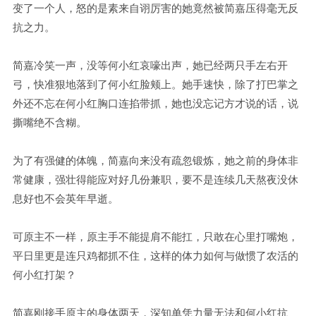
变了一个人，怒的是素来自诩厉害的她竟然被简嘉压得毫无反
抗之力。
简嘉冷笑一声，没等何小红哀嚎出声，她已经两只手左右开
弓，快准狠地落到了何小红脸颊上。她手速快，除了打巴掌之
外还不忘在何小红胸口连掐带抓，她也没忘记方才说的话，说
撕嘴绝不含糊。
为了有强健的体魄，简嘉向来没有疏忽锻炼，她之前的身体非
常健康，强壮得能应对好几份兼职，要不是连续几天熬夜没休
息好也不会英年早逝。
可原主不一样，原主手不能提肩不能扛，只敢在心里打嘴炮，
平日里更是连只鸡都抓不住，这样的体力如何与做惯了农活的
何小红打架？
简嘉刚接手原主的身体两天，深知单凭力量无法和何小红抗