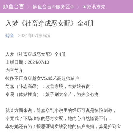
鲸鱼台言
鲸鱼台言♔服务区♔
❀资讯抢先
入梦《社畜穿成恶女配》全4册
鲸鱼
2024骞07鏈05鏃
入梦《社畜穿成恶女配》全4册
出版日期：2024/07/10
内容简介
技多不压身穿越女VS.武艺高超帅猎户
简嘉（斗志高昂）：改善家境，本姑娘有责！
秦易（体贴捶肩）：娘子别太辛苦，为夫会心疼
就某方面来说，简嘉穿到小说里的经历可说是惊险刺激，
毕竟成了下场凄惨的恶毒女配，她内心自然慌得不行，
幸好她还有为了报恩砸锅卖铁娶她的猎户夫婿，算是捡到宝