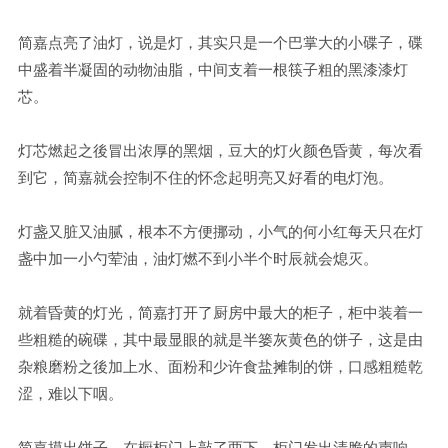
简嘉点亮了油灯，说是灯，其实只是一个巴掌大的小碟子，碟
中盛着半凝固的动物油脂，中间支着一根筷子粗的黑漆漆灯
芯。
灯芯燃起之後冒出浓厚的黑烟，豆大的灯火颜色昏黄，每次看
到它，简嘉就会控制不住的怀念起明亮又好看的电灯泡。
灯盏又脏又油腻，根本不方便挪动，小气的何小红每天只在灯
盏中加一小勺荤油，油灯燃不到小半个时辰就会熄灭。
就着昏黄的灯光，简嘉打开了厨房中最大的柜子，柜中装着一
些粗糙的碗碟，其中最显眼的就是半篓灰黄色的饼子，这是由
杂粮磨粉之後加上水、面粉和少许食盐摊制的饼，口感粗糙乾
涩，难以下咽。
简嘉摸出饼子，在橱柜门上敲了两下，柜门发出清脆的声响，