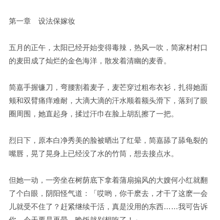
第一章 设法保嫁妆
五月的正午，太阳已经开始变得毒辣，热风一吹，简家村村口
的麦田成了灿烂的金色海洋，散发着清幽的麦香。
简嘉手握镰刀，弯腰割着麦子，麦芒穿过粗布衣衫，扎得她面
颊和双臂痛痒难耐，大滴大滴的汗水顺着额头滑下，落到了眼
圈周围，她直起身，揉过汗巾在脸上胡乱擦了一把。
烈日下，原本白净秀美的脸被晒出了红晕，简嘉舔了舔龟裂的
嘴唇，晃了晃身上已经没了水的竹筒，想去接点水。
但她一动，一旁坐在树荫底下拿着蒲扇搧风的大嫂何小红就翻
了个白眼，阴阳怪气道：「哎哟，你干麽去，才干了这麽一会
儿就受不住了？赶紧继续干活，真是没用的东西……我可告诉
你，今天要是再晕，晚饭就别想吃了！」