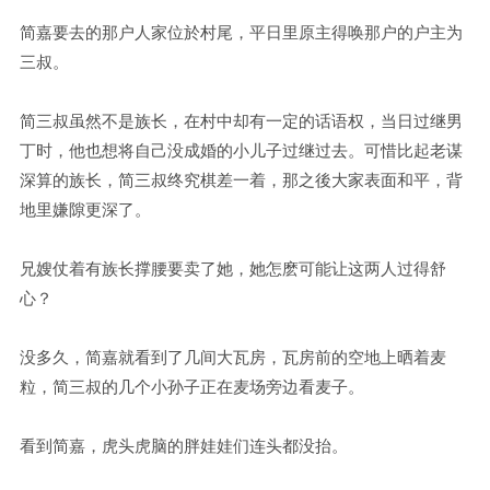
简嘉要去的那户人家位於村尾，平日里原主得唤那户的户主为
三叔。
简三叔虽然不是族长，在村中却有一定的话语权，当日过继男
丁时，他也想将自己没成婚的小儿子过继过去。可惜比起老谋
深算的族长，简三叔终究棋差一着，那之後大家表面和平，背
地里嫌隙更深了。
兄嫂仗着有族长撑腰要卖了她，她怎麽可能让这两人过得舒
心？
没多久，简嘉就看到了几间大瓦房，瓦房前的空地上晒着麦
粒，简三叔的几个小孙子正在麦场旁边看麦子。
看到简嘉，虎头虎脑的胖娃娃们连头都没抬。