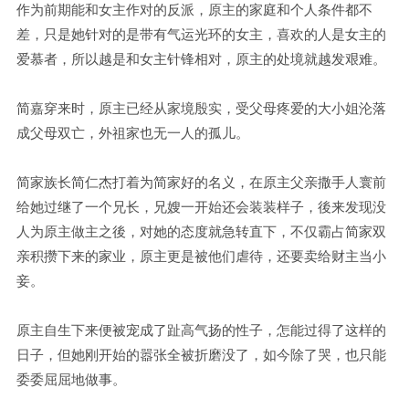
作为前期能和女主作对的反派，原主的家庭和个人条件都不
差，只是她针对的是带有气运光环的女主，喜欢的人是女主的
爱慕者，所以越是和女主针锋相对，原主的处境就越发艰难。
简嘉穿来时，原主已经从家境殷实，受父母疼爱的大小姐沦落
成父母双亡，外祖家也无一人的孤儿。
简家族长简仁杰打着为简家好的名义，在原主父亲撒手人寰前
给她过继了一个兄长，兄嫂一开始还会装装样子，後来发现没
人为原主做主之後，对她的态度就急转直下，不仅霸占简家双
亲积攒下来的家业，原主更是被他们虐待，还要卖给财主当小
妾。
原主自生下来便被宠成了趾高气扬的性子，怎能过得了这样的
日子，但她刚开始的嚣张全被折磨没了，如今除了哭，也只能
委委屈屈地做事。