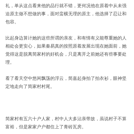
礼，单从这点看来他的品行就不错，更何况他在原着中从未强
迫原主做不想做的事，面对蛮横无理的原主，他选择了忍让和
包容。
比起身边算计她的这些所谓的亲友，和有情有义能尊重她的人
相处会更安心，如果秦易真的按照原着发展出现在她面前，她
觉得这是脱离简家村的好机会，只是离开之前她还有些事要处
理。
看了看天空中悠闲飘荡的浮云，简嘉起身拍了拍衣衫，眼神坚
定地走向了简家村村尾。
简家村有五六十户人家，村中人大多沾亲带故，虽说村子不算
富裕，但是家家户户都住上了青砖瓦房。