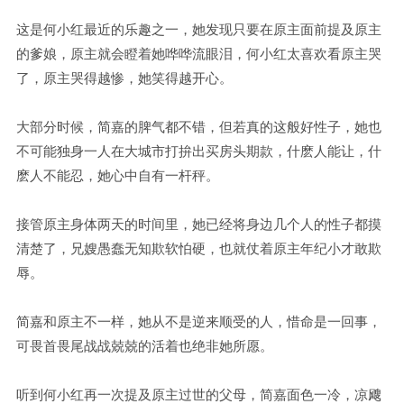
这是何小红最近的乐趣之一，她发现只要在原主面前提及原主
的爹娘，原主就会瞪着她哗哗流眼泪，何小红太喜欢看原主哭
了，原主哭得越惨，她笑得越开心。
大部分时候，简嘉的脾气都不错，但若真的这般好性子，她也
不可能独身一人在大城市打拚出买房头期款，什麽人能让，什
麽人不能忍，她心中自有一杆秤。
接管原主身体两天的时间里，她已经将身边几个人的性子都摸
清楚了，兄嫂愚蠢无知欺软怕硬，也就仗着原主年纪小才敢欺
辱。
简嘉和原主不一样，她从不是逆来顺受的人，惜命是一回事，
可畏首畏尾战战兢兢的活着也绝非她所愿。
听到何小红再一次提及原主过世的父母，简嘉面色一冷，凉飕