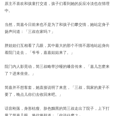
原主不喜欢和孩童打交道，孩子们看到她的反应冷淡也在情理
中。
当然，简嘉今日前来也不是为了和孩子们攀交情，她站定身子
扬声问道：「三叔在家吗？」
胖娃娃们互相看了几眼，其中最大的那个不情不愿地站起身向
着院门走去，「爷爷，嘉嘉姑姑来了。」
院门内人影晃动，简三叔略带沙哑的嗓音传来，「嘉儿怎麽来
了？进来坐坐。」
简嘉并不想客套，她直接说明了来意，「三叔，我家的麦子不
要了，晚点儿你们去收回来吧。」
话音刚落，身形枯瘦、肤色黝黑的简三叔走出了院子，上下打
量了简嘉几眼，将信将疑道：「你说什麽？」