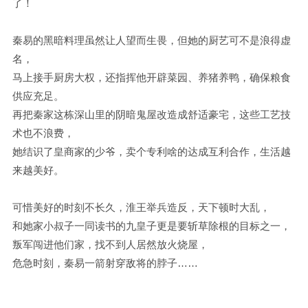
了！
秦易的黑暗料理虽然让人望而生畏，但她的厨艺可不是浪得虚
名，
马上接手厨房大权，还指挥他开辟菜园、养猪养鸭，确保粮食
供应充足。
再把秦家这栋深山里的阴暗鬼屋改造成舒适豪宅，这些工艺技
术也不浪费，
她结识了皇商家的少爷，卖个专利啥的达成互利合作，生活越
来越美好。
可惜美好的时刻不长久，淮王举兵造反，天下顿时大乱，
和她家小叔子一同读书的九皇子更是要斩草除根的目标之一，
叛军闯进他们家，找不到人居然放火烧屋，
危急时刻，秦易一箭射穿敌将的脖子……