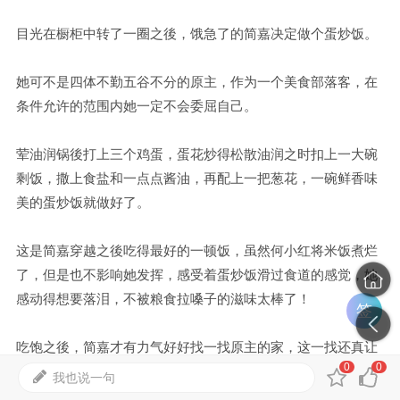
目光在橱柜中转了一圈之後，饿急了的简嘉决定做个蛋炒饭。
她可不是四体不勤五谷不分的原主，作为一个美食部落客，在
条件允许的范围内她一定不会委屈自己。
荤油润锅後打上三个鸡蛋，蛋花炒得松散油润之时扣上一大碗
剩饭，撒上食盐和一点点酱油，再配上一把葱花，一碗鲜香味
美的蛋炒饭就做好了。
这是简嘉穿越之後吃得最好的一顿饭，虽然何小红将米饭煮烂
了，但是也不影响她发挥，感受着蛋炒饭滑过食道的感觉，她
感动得想要落泪，不被粮食拉嗓子的滋味太棒了！
签
吃饱之後，简嘉才有力气好好找一找原主的家，这一找还真让
0
0
她找到了不少好东西，比如现在，她就在简小强的房间里找到
我也说一句
了十几根一尺长的白蜡烛。