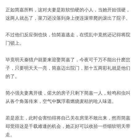
正如简嘉所料，这对夫妻是欺软怕硬的小人，当她开始强硬，
这两人就怂了，菜刀还没落到身上便连滚带爬的滚出了院子。
不过他们反应倒也快，怕简嘉逃走，在慌乱中竟然还记得将院
门锁上。
毕竟明天秦猎户就要来迎娶简嘉了，今夜可千万不能出什麽岔
子，只要明天天一亮，简嘉迈出院门，那十五两彩礼就是他们
的了。
简小强夫妻离开後，偌大的房子只剩下简嘉一人，蛙鸣和虫叫
从各个角落传来，空气中飘浮着燃烧麦秸的呛人味道。
若是原主，此时会害怕得将自己关在房里不敢出来，然而简嘉
却觉得这是千载难逢的机会，她正好可以收拾一些细软明天带
走。