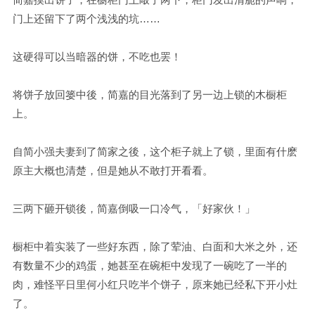
门上还留下了两个浅浅的坑……
这硬得可以当暗器的饼，不吃也罢！
将饼子放回篓中後，简嘉的目光落到了另一边上锁的木橱柜
上。
自简小强夫妻到了简家之後，这个柜子就上了锁，里面有什麽
原主大概也清楚，但是她从不敢打开看看。
三两下砸开锁後，简嘉倒吸一口冷气，「好家伙！」
橱柜中着实装了一些好东西，除了荤油、白面和大米之外，还
有数量不少的鸡蛋，她甚至在碗柜中发现了一碗吃了一半的
肉，难怪平日里何小红只吃半个饼子，原来她已经私下开小灶
了。