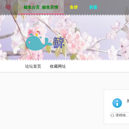
鲸鱼台言_鲸鱼言情
鱼饼
奶昔
论坛首页
收藏网址
请稍候...